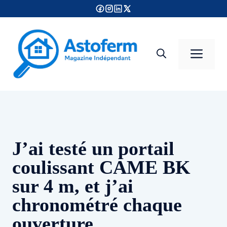
Aller
au
contenu
Men
J’ai testé un portail
coulissant CAME BK
sur 4 m, et j’ai
chronométré chaque
ouverture