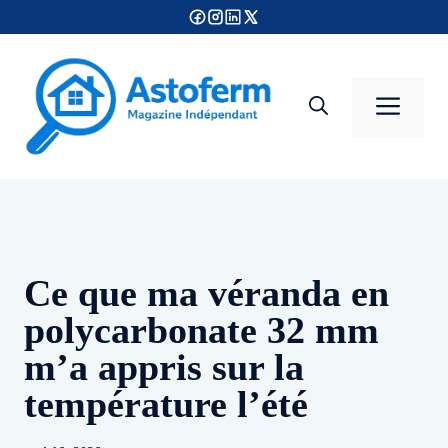
Aller
au
contenu
Men
Ce que ma véranda en
polycarbonate 32 mm
m’a appris sur la
température l’été