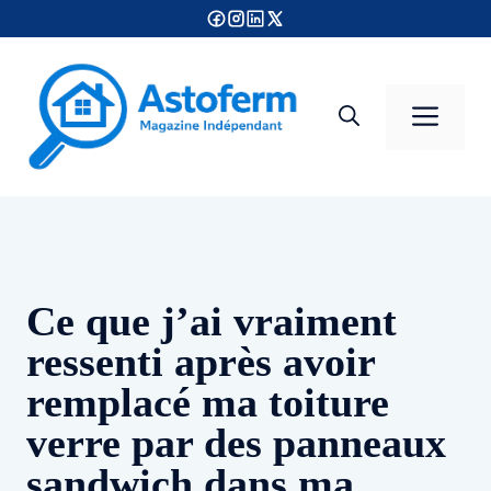
Aller
au
contenu
Men
Ce que j’ai vraiment
ressenti après avoir
remplacé ma toiture
verre par des panneaux
sandwich dans ma